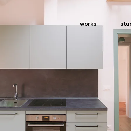
works
stu