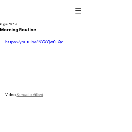
6 giu 2019
Morning Routine
https://youtu.be/lNYXYjw0LQc
Video 
Samuele Villani
.